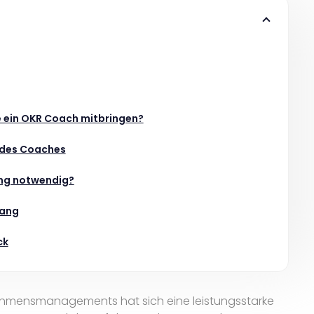
e ein OKR Coach mitbringen?
 des Coaches
rung notwendig?
lang
ck
ehmensmanagements hat sich eine leistungsstarke