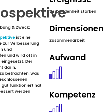
rospektive
Verbundenheit stärken
Dimensionen
ibung & Zweck:
pektive
ist eine
Zusammenarbeit
e zur Verbesserung
en und
Aufwand
en und wird oft in
 eingesetzt. Der
t darin,
 zu betrachten, was
geschlossenen
 gut funktioniert hat
bessert werden
Kompetenz