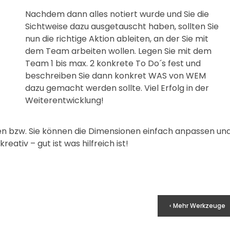
Nachdem dann alles notiert wurde und Sie die
Sichtweise dazu ausgetauscht haben, sollten Sie
nun die richtige Aktion ableiten, an der Sie mit
dem Team arbeiten wollen. Legen Sie mit dem
Team 1 bis max. 2 konkrete To Do´s fest und
beschreiben Sie dann konkret WAS von WEM
dazu gemacht werden sollte. Viel Erfolg in der
Weiterentwicklung!
en bzw. Sie können die Dimensionen einfach anpassen un
eativ – gut ist was hilfreich ist!
❞
❞
R MENSCH ARBEITET IMMER
ICH ZAHLE KEINEN GUT
 EIN ZIEL. WER JEDOCH KEINE
WEIL ICH VIEL GELD HA
‹ Mehr Werkzeuge
NEN ZIELE HAT, ARBEITET FÜR
HABE VIEL GELD, WEIL 
DIE VON ANDEREN.
LÖHNE BEZAHL