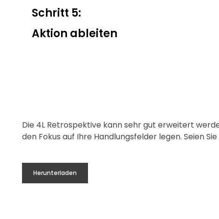
Schritt 5:
Aktion ableiten
Die 4L Retrospektive kann sehr gut erweitert werd
den Fokus auf Ihre Handlungsfelder legen. Seien Sie kr
❞
Herunterladen
DER ERSTE
DER MENSCH ARBEITET IMMER
DE
TBARE IN
FÜR EIN ZIEL. WER JEDOCH KEINE
FÜR
 ZU
EIGENEN ZIELE HAT, ARBEITET FÜR
EIGE
.
DIE VON ANDEREN.