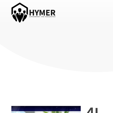
Hymer Acceleration
Roman Hymer
4L