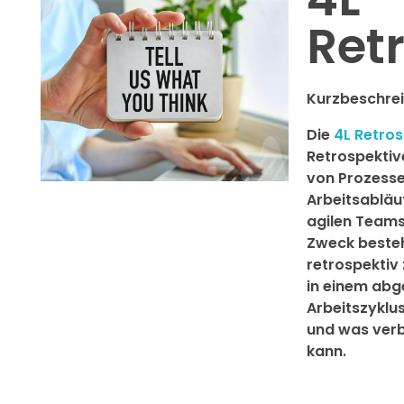
Ret
Kurzbeschre
Die
4L Retros
Retrospektiv
von Prozess
Arbeitsabläuf
agilen Teams
Zweck besteh
retrospektiv
in einem ab
Arbeitszyklus
und was ver
kann.