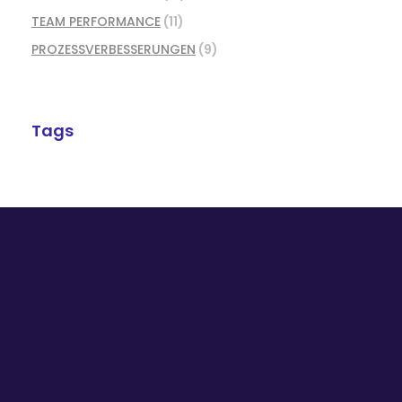
TEAM PERFORMANCE
(11)
PROZESSVERBESSERUNGEN
(9)
Tags
Prozesseffizienz + Stimmung + wirksame
Formate der Interaktion
= positives Unternehmensergebnis!