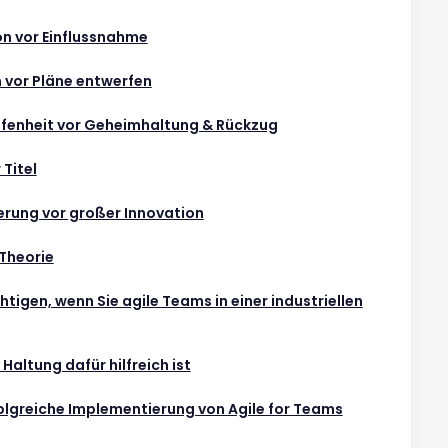
ion vor Einflussnahme
n vor Pläne entwerfen
Offenheit vor Geheimhaltung & Rückzug
 Titel
serung vor großer Innovation
 Theorie
tigen, wenn Sie agile Teams in einer industriellen
altung dafür hilfreich ist
folgreiche Implementierung von Agile for Teams