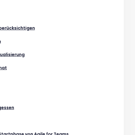
erücksichtigen
n
sualisierung
mat
gessen
 Startphase von Agile for Teams