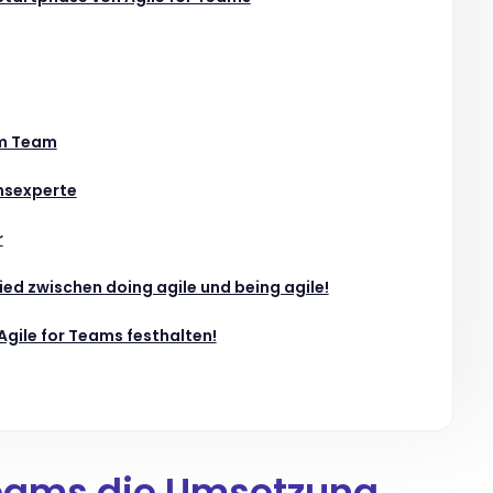
im Team
nsexperte
r
ied zwischen doing agile und being agile!
Agile for Teams festhalten!
eams die Umsetzung