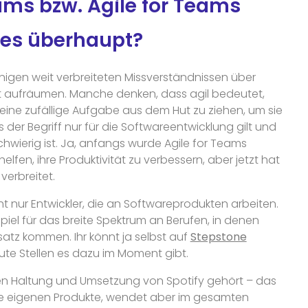
ams bzw. Agile for Teams
 es überhaupt?
nigen weit verbreiteten Missverständnissen über
st aufräumen. Manche denken, dass agil bedeutet,
ine zufällige Aufgabe aus dem Hut zu ziehen, um sie
 der Begriff nur für die Softwareentwicklung gilt und
hwierig ist. Ja, anfangs wurde Agile for Teams
lfen, ihre Produktivität zu verbessern, aber jetzt hat
verbreitet.
ht nur Entwickler, die an Softwareprodukten arbeiten.
spiel für das breite Spektrum an Berufen, in denen
atz kommen. Ihr könnt ja selbst auf
Stepstone
te Stellen es dazu im Moment gibt.
len Haltung und Umsetzung von Spotify gehört – das
ne eigenen Produkte, wendet aber im gesamten