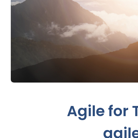
Agile for
agil