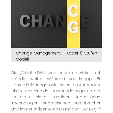
Change Management – Kotter 8 Stufen
Modell
Die (Arbeits-)Welt von heute entwickelt sich
ständig weiter. Während vor knapp 150
Jahren Erfindungen wie die ersten Automobile
als Meilensteine des Jahrhunderts galten, gibt
es heute einen ständigen Strom neuer
Technologien, strategischen Durchbrüchen
und immer effizienteren Methoden. Der Begriff