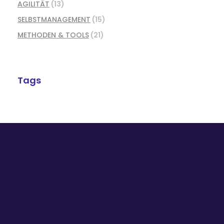
AGILITÄT
(13)
SELBSTMANAGEMENT
(15)
METHODEN & TOOLS
(21)
Tags
Prozesseffizienz + Stimmung + wirksame
Formate der Interaktion