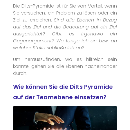
Die Dilts-Pyramide ist für Sie von Vorteil, wenn
Sie versuchen, ein Problem zu lösen oder ein
Ziel zu erreichen.
Sind alle Ebenen in Bezug
auf das Ziel und die Bedeutung auf ein Ziel
ausgerichtet? Gibt es irgendwo ein
Gegenargument? Wo fange ich an bzw. an
welcher Stelle schließe ich an?
Um herauszufinden, wo es hilfreich sein
könnte, gehen Sie alle Ebenen nacheinander
durch.
Wie können Sie die Dilts Pyramide
auf der Teamebene einsetzen?