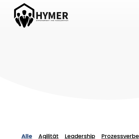
Hymer Acceleration
Roman Hymer
Alle
Agilität
Leadership
Prozessverb