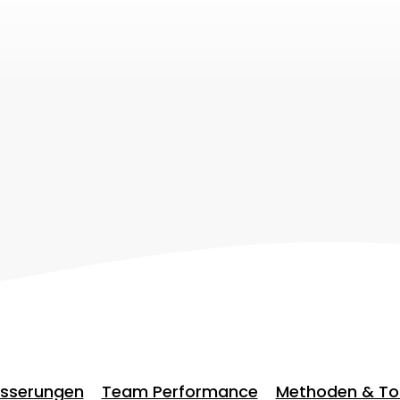
Blog
regelmäßig interessante Artikel
esserungen
Team Performance
Methoden & To