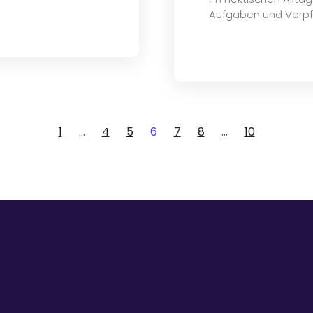
Aufgaben und Verpfl
1
…
4
5
6
7
8
…
10