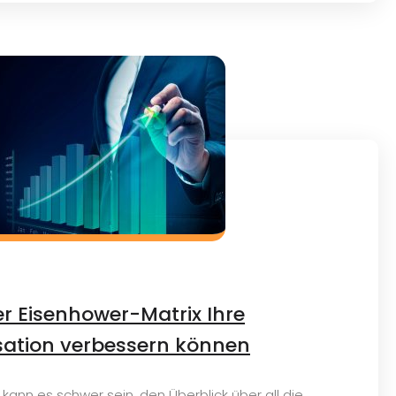
er Eisenhower-Matrix Ihre
sation verbessern können
 kann es schwer sein, den Überblick über all die