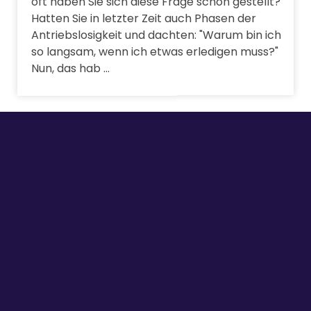
oft haben Sie sich diese Frage schon gestellt?
Hatten Sie in letzter Zeit auch Phasen der
Antriebslosigkeit und dachten: "Warum bin ich
so langsam, wenn ich etwas erledigen muss?"
Nun, das hab ...
Prozesseffizienz + Stimmung + wirksame
Formate der Interaktion
= positives Unternehmensergebnis!