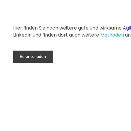
Hier finden Sie noch weitere gute und wirksame
Agi
LinkedIn und finden dort auch weitere
Methoden
un
Herunterladen
❞
ET IMMER
DER MENSCH ARBEITET IMMER
ICH
OCH KEINE
FÜR EIN ZIEL. WER JEDOCH KEINE
WE
BEITET FÜR
EIGENEN ZIELE HAT, ARBEITET FÜR
HAB
EN.
DIE VON ANDEREN.
Brian Tracy