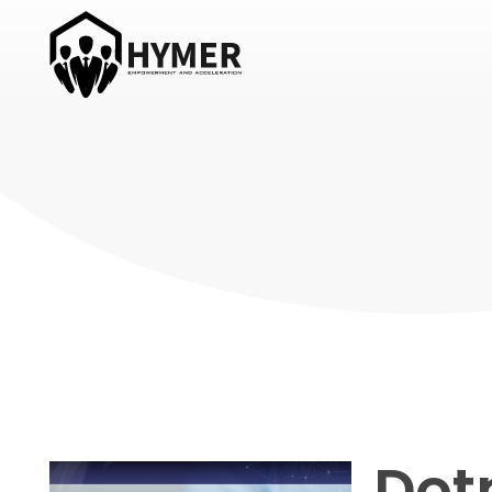
Hymer Acceleration
Roman Hymer
Dot