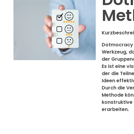
Met
Kurzbeschre
Dotmocracy i
Werkzeug, d
der Gruppena
Es ist eine vi
der die Teil
Ideen effekt
Durch die Ve
Methode kö
konstruktive
erarbeiten.