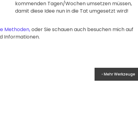
kommenden Tagen/Wochen umsetzen müssen,
damit diese Idee nun in die Tat umgesetzt wird!
le Methoden,
oder Sie schauen auch besuchen mich auf
d Informationen.
‹ Mehr Werkzeuge
❞
❞
 ZAHLE KEINEN GUTEN LOHN,
ARBEITE HART IN STI
IL ICH VIEL GELD HABE; ICH
LASS DEINEN ERFOLG D
E VIEL GELD, WEIL ICH GUTE
SEIN.
LÖHNE BEZAHLE
Tai Lopez
Robert Bosch