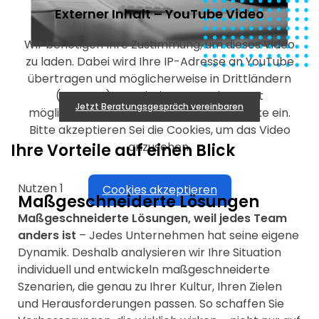
Externer Inhalt – YouTube Video
Wir benötigen Ihre Zustimmung, um dieses Video
zu laden. Dabei wird Ihre IP-Adresse an YouTube
übertragen und möglicherweise in Drittländern
(z. B. USA) verarbeitet. YouTube setzt
Jetzt Beratungsgespräch vereinbaren
möglicherweise Cookies für eigene Zwecke ein.
Bitte akzeptieren Sei die Cookies, um das Video
anzusehen.
Ihre
Vorteile
auf einen Blick
Nutzen 1
Cookies akzeptieren
Maßgeschneiderte Lösungen
Maßgeschneiderte Lösungen, weil jedes Team
anders ist
– Jedes Unternehmen hat seine eigene
Dynamik. Deshalb analysieren wir Ihre Situation
individuell und entwickeln maßgeschneiderte
Szenarien, die genau zu Ihrer Kultur, Ihren Zielen
und Herausforderungen passen. So schaffen Sie