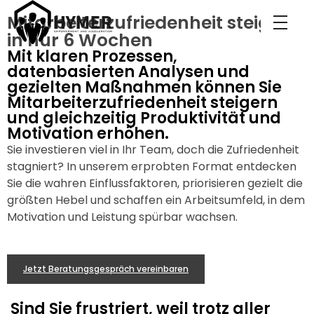
Mitarbeiterzufriedenheit steigern
in nur 6 Wochen
Hymer Acceleration
Roman Hymer
Mit klaren Prozessen,
datenbasierten Analysen und
gezielten Maßnahmen können Sie
Mitarbeiterzufriedenheit steigern
und gleichzeitig Produktivität und
Motivation erhöhen.
Sie investieren viel in Ihr Team, doch die Zufriedenheit
stagniert? In unserem erprobten Format entdecken
Sie die wahren Einflussfaktoren, priorisieren gezielt die
größten Hebel und schaffen ein Arbeitsumfeld, in dem
Motivation und Leistung spürbar wachsen.
Jetzt Beratungsgespräch vereinbaren
Sind Sie frustriert, weil trotz aller